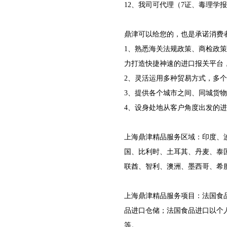
12、我司可代理（7证、毒理学
鼎津
可以给您的，也是承诺消费者
1、熟悉海关法规政策、商检政
力打造快捷神速的进口报关平台
2、灵活运用多种贸易方式，多
3、提供各个城市之间、同城货
4、设身处地从客户角度出发的
鼎津
上海
精品服务区域：印度、
国、比利时、土耳其、丹麦、泰
联酋、智利、澳洲、墨西哥、希
鼎津
上海
精品服务项目：法国食
品进口仓储；法国食品进口以个
等。