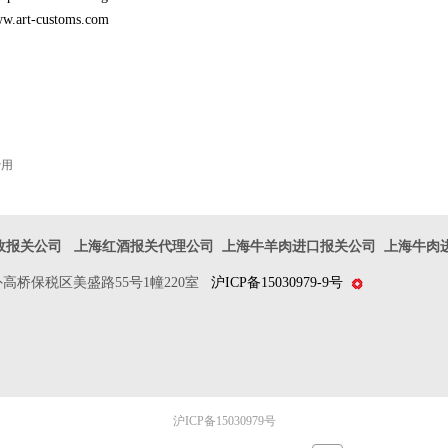
ww.art-customs.com
费用
政报关公司
上海红酒报关代理公
司
上海牛羊肉进口报关公司
上海牛肉
桥保税区美盛路55号1幢220室
沪ICP备15030979-9
号
沪ICP备15030979号