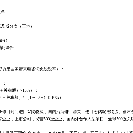
提单
书及成分表（正本）
清晰）
照翻译件
贸协定国家请来电咨询免税税率）：
%）；
IF＋关税额）×13%）；
F ＋关税额）/ （1～10%）]×10%）。
全球门到门进口采购物流，国内沿海进口清关，进口仓储配送物流。鼎津
企业，上市公司，民营500强企业、国内外合作大型项目，全球500强关