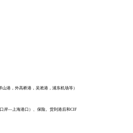
（洋山港，外高桥港，吴淞港，浦东机场等）
口岸—上海港口）、保险。货到港后和CIF