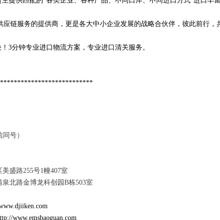
，为货主提供匹配的“各类企业、各种产品、不同口岸、不同进口方式”进口丰
供应链服务的提供商，更是各大中小企业发展的战略合伙伴，彼此前行，
决！3分钟专业进口物流方案，专业进口清关服务。
***************************
（微信同号）
盛路255号1幢407室
泉北路金博龙科创园B栋503室
/www.djiiken.com
ttp://www.emsbaoguan.com