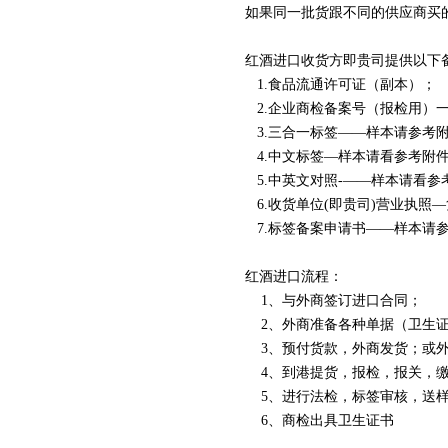
如果同一批货跟不同的供应商买
红酒进口收货方即贵司提供以下
1.食品流通许可证（副本）；
2.企业商检备案号（报检用）一
3.三合一标签——样本请参考附
4.中文标签—样本请看参考附件
5.中英文对照-——样本请看参
6.收货单位(即贵司)营业执照
7.标签备案申请书——样本请
红酒进口流程：
1、与外商签订进口合同；
2、外商准备各种单据（卫生
3、预付货款，外商发货；或外
4、到港提货，报检，报关，缴
5、进行法检，标签审核，送样
6、商检出具卫生证书