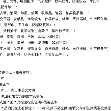
件；电子元件、电脑配件、汽车配件、数码配件、机械仪器、摩托车
件等）；
古董、油画、雕塑、邮票、收藏品、瓷器、拍卖物品等）；
压器、发动机、铸造设备、仪器仪表、轴承、医疗器械、生产设备等)
、湿纸巾、卫生巾、奶嘴奶瓶等）；
、涂料油漆、化学试剂、危险品、塑料粒子等）；
雕、陶瓷、漆器、玉器、水晶、铜钟等）；
关、图书、海报、图册、复印纸、印刷品等）；
压器、发动机、铸造设备、仪器仪表、轴承、医疗器械、生产设备等)
件、设备配件、铝合金制品、五金制品等）；
要提供以下相关资料：
正本
需要正本
要正本，厂商出中英文对照
件,且有发货方的盖章及签名.
本或生产国产品检验检疫证明--需要正本
品的托盘上有标注”IPPC”标识,则不需提供,如果没有标注,则需要提供原