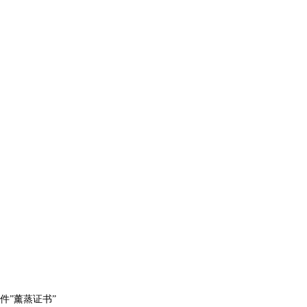
件”薰蒸证书”