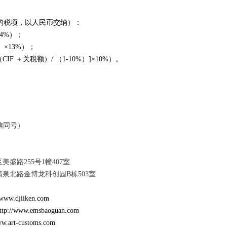
的税项，以人民币交纳）：
14%）；
）×13%）；
F ＋关税额）/ （1-10%）]×10%）。
（微信同号）
盛路255号1幢407室
泉北路金博龙科创园B栋503室
/www.djiiken.com
ttp://www.emsbaoguan.com
ww.art-customs.com